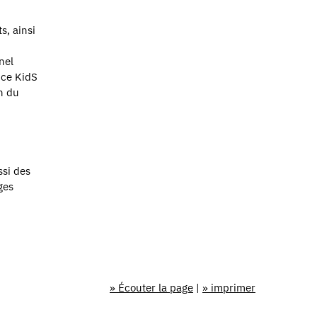
s, ainsi
nel
ice KidS
in du
ssi des
ges
» Écouter la page
|
» imprimer