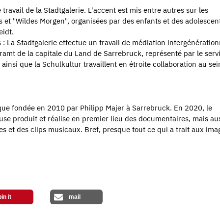
vail de la Stadtgalerie. L'accent est mis entre autres sur les
et "Wildes Morgen", organisées par des enfants et des adolescent
eidt.
es : La Stadtgalerie effectue un travail de médiation intergénération
uramt de la capitale du Land de Sarrebruck, représenté par le serv
 ainsi que la Schulkultur travaillent en étroite collaboration au se
ue fondée en 2010 par Philipp Majer à Sarrebruck. En 2020, le
use produit et réalise en premier lieu des documentaires, mais au
ires et des clips musicaux. Bref, presque tout ce qui a trait aux ima
pin it
mail