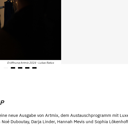
Eröffnung Artmix 2024 - Lukas Ratius
SP
ie eine neue Ausgabe von Artmix, dem Austauschprogramm mit Lu
n Noé Duboutay, Darja Linder, Hannah Mevis und Sophia Lökenhof