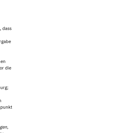
, dass
ergabe
nen
or die
urg;
n
lpunkt
gen,