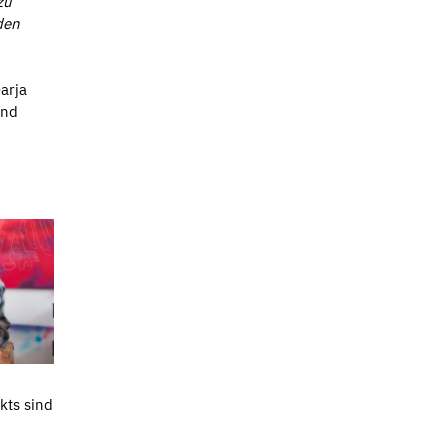
zu
den
arja
und
kts sind