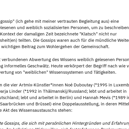
gossip" (ich gehe mit meiner vertrauten Begleitung aus) eine
esenen und weiblich sozialisierten Personen, um zu beschreiben
 Kontext der damaligen Zeit bezeichnete "Klatsch" nicht nur
heit(en) teilten. Die Gossips waren auch für die mündliche Weit
n wichtigen Beitrag zum Wohlergehen der Gemeinschaft.
t verbundenen Abwertung des Wissens weiblich gelesenen Perso
g informelles Geschwätz. Heute verkörpert der Begriff nach wie v
ertung von "weiblichen" Wissenssystemen und Tätigkeiten.
n die vier Artmix-Künstler*innen Noé Duboutay (*1995 in Luxemb
arja Linder (*1992 in Thälmanskij/Russland; lebt und arbeitet in
schland; lebt und arbeitet in Berlin) und Hannah Mevis (*1989 i
 Saarbrücken und Brüssel) eine Doppelausstellung, in deren Mitte
he Akt des Wissensaustauschs stehen:
te Gossips, die sich mit persönlichen Hintergründen und Erfahrun