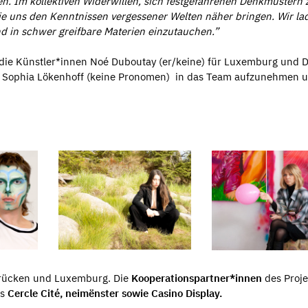
n. Im kollektiven Widerwillen, sich festgefahrenen Denkmustern 
ie uns den Kenntnissen vergessener Welten näher bringen. Wir la
d in schwer greifbare Materien einzutauchen.”
r die Künstler*innen Noé Duboutay (er/keine) für Luxemburg und D
ch, Sophia Lökenhoff (keine Pronomen) in das Team aufzunehmen 
brücken und Luxemburg. Die
Kooperationspartner*innen
des Proje
as
Cercle Cité, neimënster sowie Casino Display.