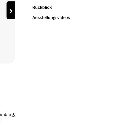
›
Rückblick
Ausstellungsvideos
E
xemburg,
f.