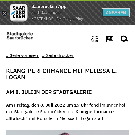
Saarbrücken App
ANSEHEN
Stadt Saarbrücken
KOSTENLOS - Bei Google Play
» Seite vorlesen
|
» Seite drucken
KLANG-PERFORMANCE MIT MELISSA E.
LOGAN
AM 8. JULI IN DER STADTGALERIE
Am Freitag, den 8. Juli 2022 um 19 Uhr
fand im Innenhof
der Stadtgalerie Saarbrücken die
Klangperformance
„Statisch“
mit Künstlerin Melissa E. Logan statt.