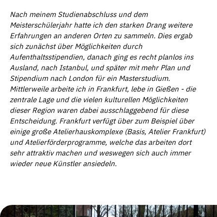
Nach meinem Studienabschluss und dem
Meistersch
ü
lerjahr hatte ich den starken Drang weitere
Erfahrungen an anderen Orten zu sammeln. Dies ergab
sich zun
ä
chst
ü
ber M
ö
glichkeiten durch
Aufenthaltsstipendien, danach ging es recht planlos ins
Ausland, nach Istanbul, und sp
ä
ter mit mehr Plan und
Stipendium nach London f
ür ein Masterstudium.
Mittlerweile arbeite ich in Frankfurt, lebe in Gießen - die
zentrale Lage und die vielen kulturellen Möglichkeiten
dieser Region waren dabei ausschlaggebend für diese
Entscheidung. Frankfurt verfügt über zum Beispiel über
einige große Atelierhauskomplexe (Basis, Atelier Frankfurt)
und Atelierförderprogramme, welche das arbeiten dort
sehr attraktiv machen und weswegen sich auch immer
wieder neue Künstler ansiedeln.