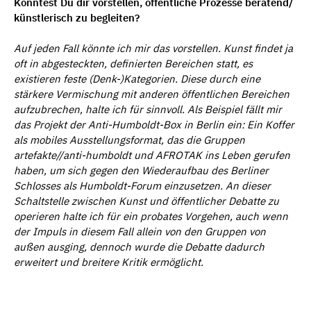
Könntest Du dir vorstellen, öffentliche Prozesse beratend/
künstlerisch zu begleiten?
Auf jeden Fall k
ö
nnte ich mir das vorstellen. Kunst findet ja
oft in abgesteckten, definierten Bereichen statt, es
existieren feste (Denk-)Kategorien. Diese durch eine
st
ä
rkere Vermischung mit anderen
ö
ffentlichen Bereichen
aufzubrechen, halte ich f
ü
r sinnvoll. Als Beispiel f
ä
llt mir
das Projekt der Anti-Humboldt-Box in Berlin ein: Ein Koffer
als mobiles Ausstellungsformat, das die Gruppen
artefakte//anti-humboldt und AFROTAK ins Leben gerufen
haben, um sich gegen den Wiederaufbau des Berliner
Schlosses als Humboldt-Forum einzusetzen. An dieser
Schaltstelle zwischen Kunst und
ö
ffentlicher Debatte zu
operieren halte ich f
ü
r ein probates Vorgehen, auch wenn
der Impuls in diesem Fall allein von den Gruppen von
außen ausging, dennoch wurde die Debatte dadurch
erweitert und breitere Kritik erm
ö
glicht.