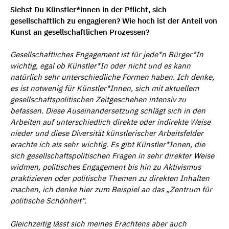
Siehst Du Künstler*innen in der Pflicht, sich
gesellschaftlich zu engagieren? Wie hoch ist der Anteil von
Kunst an gesellschaftlichen Prozessen?
Gesellschaftliches Engagement ist f
ür jede*n Bü
rger*In
wichtig, egal ob K
ü
nstler*In oder nicht und es kann
nat
ü
rlich sehr unterschiedliche Formen haben. Ich denke,
es ist notwenig f
ür Kü
nstler*Innen, sich mit aktuellem
gesellschaftspolitischen Zeitgeschehen intensiv zu
befassen. Diese Auseinandersetzung schl
ä
gt sich in den
Arbeiten auf unterschiedlich direkte oder indirekte Weise
nieder und diese Diversit
ät kü
nstlerischer Arbeitsfelder
erachte ich als sehr wichtig. Es gibt K
ü
nstler*Innen, die
sich gesellschaftspolitischen Fragen in sehr direkter Weise
widmen, politisches Engagement bis hin zu Aktivismus
praktizieren oder politische Themen zu direkten Inhalten
machen, ich denke hier zum Beispiel an das
„
Zentrum f
ü
r
politische Sch
ö
nheit
“.
Gleichzeitig l
ä
sst sich meines Erachtens aber auch