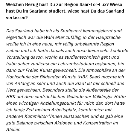
Welchen Bezug hast Du zur Region Saar-Lor-Lux? Wieso
hast Du im Saarland studiert, wieso hast Du das Saarland
verlassen?
Das Saarland habe ich als Studienort kennengelernt und
eigentlich war die Wahl eher zuf
ä
llig, in der Hauptsache
wollte ich in eine neue, mir v
ö
llig unbekannte Region
ziehen und ich hatte damals auch noch keine sehr konkrete
Vorstellung davon, wohin es studientechnisch geht und
habe daher zun
ä
chst ein Lehramtsstudium begonnen, bin
dann zur Freien Kunst gewechselt. Die Atmosph
ä
re an der
Hochschule der Bildenden K
ü
nste (HBK Saar) mochte ich
von Anfang an sehr und auch die Stadt ist mir schnell ans
Herz gewachsen. Besonders stellte die Außenstelle der
HBK auf dem eindr
ü
cklichen Gel
ä
nde der V
ölklinger Hü
tte
einen wichtigen Anziehungspunkt f
ü
r mich dar, dort hatte
ich lange Zeit meinen Arbeitsplatz, konnte mich mit
anderen Kommiliton*Innen austauschen und es gab eine
gute Balance zwischen Aktionen und Konzentration im
Atelier.