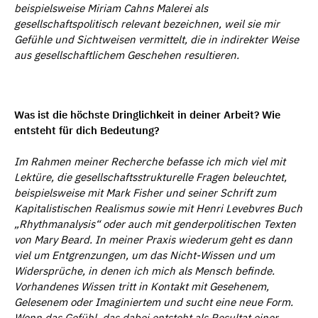
beispielsweise Miriam Cahns Malerei als
gesellschaftspolitisch relevant bezeichnen, weil sie mir
Gef
ü
hle und Sichtweisen vermittelt, die in indirekter Weise
aus gesellschaftlichem Geschehen resultieren.
Was ist die höchste Dringlichkeit in deiner Arbeit? Wie
entsteht für dich Bedeutung?
Im Rahmen meiner Recherche befasse ich mich viel mit
Lekt
ü
re, die gesellschaftsstrukturelle Fragen beleuchtet,
beispielsweise mit Mark Fisher und seiner Schrift zum
Kapitalistischen Realismus sowie mit Henri Levebvres Buch
„Rhythmanalysis“
oder auch mit genderpolitischen Texten
von Mary Beard. In meiner Praxis wiederum geht es dann
viel um Entgrenzungen, um das Nicht-Wissen und um
Widerspr
ü
che, in denen ich mich als Mensch befinde.
Vorhandenes Wissen tritt in Kontakt mit Gesehenem,
Gelesenem oder Imaginiertem und sucht eine neue Form.
Wenn das Gef
ü
hl, das dabei entsteht als Resultat einer