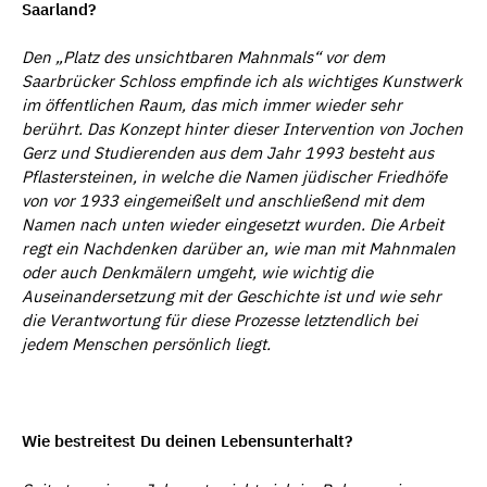
Saarland?
Den
„
Platz des unsichtbaren Mahnmals
“
vor dem
Saarbr
ü
cker Schloss empfinde ich als wichtiges Kunstwerk
im
ö
ffentlichen Raum, das mich immer wieder sehr
ber
ü
hrt. Das Konzept hinter dieser Intervention von Jochen
Gerz und Studierenden aus dem Jahr 1993 besteht aus
Pflastersteinen, in welche die Namen j
ü
discher Friedh
ö
fe
von vor 1933 eingemeißelt und anschließend mit dem
Namen nach unten wieder eingesetzt wurden. Die Arbeit
regt ein Nachdenken dar
ü
ber an, wie man mit Mahnmalen
oder auch Denkm
ä
lern umgeht, wie wichtig die
Auseinandersetzung mit der Geschichte ist und wie sehr
die Verantwortung f
ü
r diese Prozesse letztendlich bei
jedem Menschen pers
ö
nlich liegt.
Wie bestreitest Du deinen Lebensunterhalt?