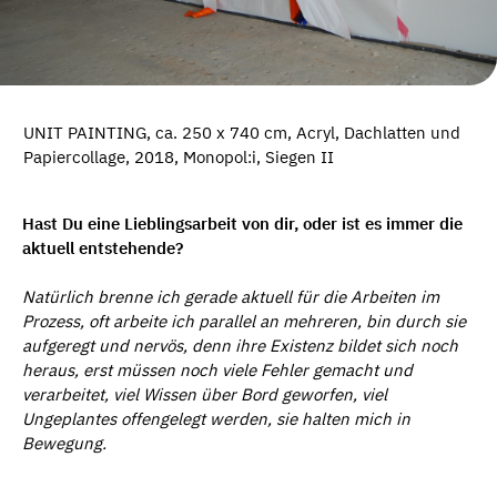
UNIT PAINTING, ca. 250 x 740 cm, Acryl, Dachlatten und
Papiercollage, 2018, Monopol:i, Siegen II
Hast Du eine Lieblingsarbeit von dir, oder ist es immer die
aktuell entstehende?
Natü
rlich brenne ich gerade aktuell f
ü
r die Arbeiten im
Prozess, oft arbeite ich parallel an mehreren, bin durch sie
aufgeregt und nerv
ö
s, denn ihre Existenz bildet sich noch
heraus, erst m
ü
ssen noch viele Fehler gemacht und
verarbeitet, viel Wissen
ü
ber Bord geworfen, viel
Ungeplantes offengelegt werden, sie halten mich in
Bewegung.