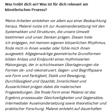
Was treibt dich an? Was ist für dich relevant am
künstlerischen Prozess?
Meine Arbeiten entstehen vor allem aus einer Beobachtung
heraus. Malerei nutze ich zur Auseinandersetzung mit den
Systematiken und Strukturen, die unsere Umwelt
bestimmen und unser Denken pr
ä
gen. Diesen trete
ich entgegen, mit meinem eigenen k
ö
rperlichen Rhythmus,
finde mich in ihnen wieder oder f
ü
hle mich ihnen
ausgesetzt. Allgegenw
ä
rtige geometrische Grundformen
bilden Anlass und Endpunkt eines rhythmisierten
Malvorgangs, der in schichtweisen
Ü
berlagerungen die
Formen de- und rekonstruiert. Gegen- und Begriffspaare
wie Form und Farbigkeit, Statik und Bewegung,
Durchl
ä
ssigkeit und Opazit
ä
t, Innerlichkeit und
Ä
usserlichkeit pr
ä
gen dabei die malerischen
Fragestellungen. Die finale Form einer Malerei ist das
Ergebnis prozessualer Gleichzeitigkeiten und Gegens
ä
tze,
intermedialer Auseinandersetzung sowie theoretischer und
praktischer Forschung. Malerei entsteht auf dauerhaften