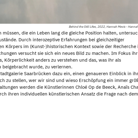
Behind the Still Lifes, 2022, Hannah Mevis - Hanna
 müssen, die ein Leben lang die gleiche Position halten, untersuc
stände. Durch interozeptive Erfahrungen bei gleichzeitiger
en Körpers im (Kunst-)historischen Kontext sowie der Recherche
chungen versucht sie sich ein neues Bild zu machen. Im Fokus ihr
s, Körperlichkeit anders zu verstehen und das, was ihr als
 beigebracht wurde, zu verlernen.
adtgalerie Saarbrücken dazu ein, einen genaueren Einblick in ih
 zu stellen, wer wir sind und wieso Erschöpfung ein immer grö
nstaltungen werden die Künstlerinnen Chloé Op de Beeck, Anaïs Ch
rch ihren individuellen künstlerischen Ansatz die Frage nach dem