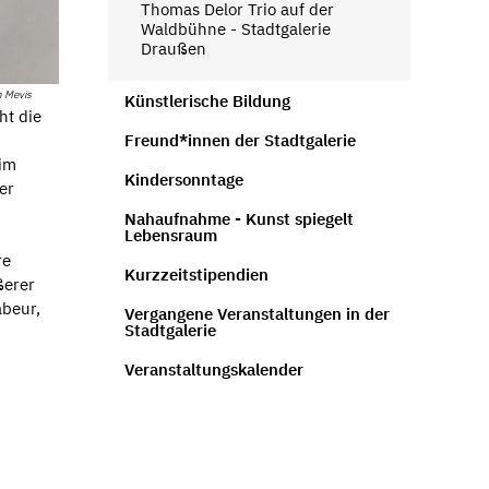
Thomas Delor Trio auf der
Waldbühne - Stadtgalerie
Draußen
h Mevis
Künstlerische Bildung
ht die
Freund*innen der Stadtgalerie
 im
Kindersonntage
er
Nahaufnahme - Kunst spiegelt
Lebensraum
re
Kurzzeitstipendien
ßerer
abeur,
Vergangene Veranstaltungen in der
Stadtgalerie
Veranstaltungskalender