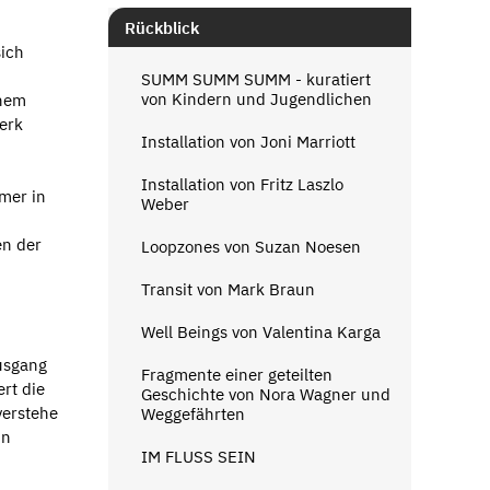
Rückblick
sich
SUMM SUMM SUMM - kuratiert
von Kindern und Jugendlichen
inem
erk
Installation von Joni Marriott
Installation von Fritz Laszlo
mer in
Weber
en der
Loopzones von Suzan Noesen
Transit von Mark Braun
Well Beings von Valentina Karga
usgang
Fragmente einer geteilten
ert die
Geschichte von Nora Wagner und
verstehe
Weggefährten
in
IM FLUSS SEIN