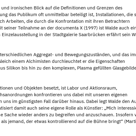
n und ironischen Blick auf die Definitionen und Grenzen des
g das Publikum oft unmittelbar beteiligt ist, Installationen, die 
h Arbeiten, die durch die Konfrontation mit ihren Betrachtern
t seiner Teilnahme an der documenta X (1997) ist Walde auch e
Einzelausstellung in der Stadtgalerie Saarbrücken erfährt sein W
 unterschiedlichen Aggregat- und Bewegungszuständen, und das im
Gleich einem Alchimisten durchleuchtet er die Eigenschaften
s Silikon bis hin zu den komplexen, Plasma gefüllten Glasgebild
tionen und Objekten besetzt, ist Labor und Aktionsraum,
chsanordnungen konfrontieren uns dabei mit unseren eigenen
 uns im günstigsten Fall darüber hinaus. Dabei legt Walde den A
isiert damit auch seine eigene Rolle als Künstler: „Mich interessi
eine Sache wieder anders zu begreifen und anzuschauen. Insofern 
als jemand, der etwas kontrollierend auf die Bühne bringt“ (Mart