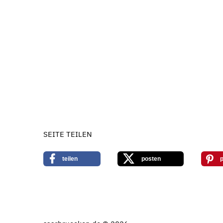
SEITE TEILEN
teilen
posten
p