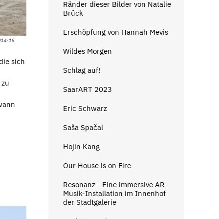
Ränder dieser Bilder von Natalie
Brück
Erschöpfung von Hannah Mevis
2014-15
Wildes Morgen
die sich
Schlag auf!
 zu
SaarART 2023
dwann
Eric Schwarz
Saša Spačal
Hojin Kang
Our House is on Fire
Resonanz - Eine immersive AR-
Musik-Installation im Innenhof
der Stadtgalerie