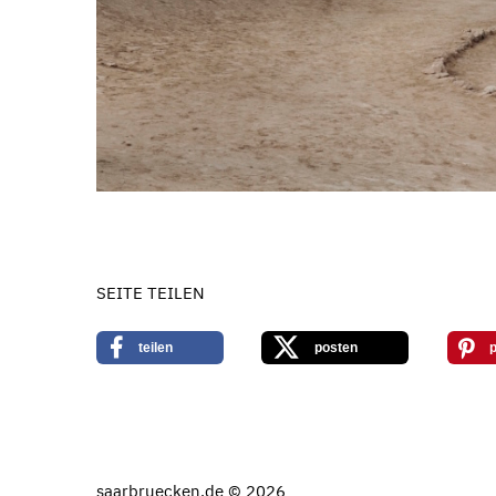
SEITE TEILEN
teilen
posten
p
saarbruecken.de © 2026