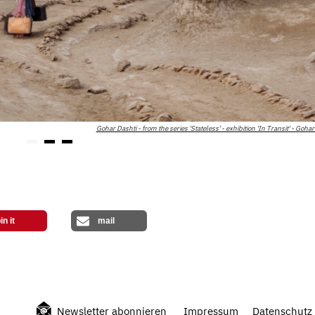
Gohar Dashti - from the series 'Stateless' - exhibition 'In Transit' - Gohar
in it
mail
Newsletter abonnieren
Impressum
Datenschutz