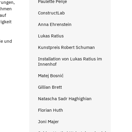
Paulette Penje
erungen,
Rahmen
ConstructLab
 auf
igkeit
Anna Ehrenstein
Lukas Ratius
ie und
Kunstpreis Robert Schuman
Installation von Lukas Ratius im
Innenhof
Matej Bosnić
Gillian Brett
Natascha Sadr Haghighian
Florian Huth
Joni Majer