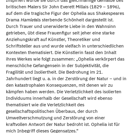
Inspiriert wurde sie durch das gleichnamige Gemälde des
britischen Malers Sir John Everett Millais (1829 – 1896),
auf dem die tragische Figur der Ophelia aus Shakespeares
Drama
Hamlet
als sterbende Schönheit dargestellt ist.
Durch Trauer und unerwiderte Liebe in den Wahnsinn
getrieben, übt diese Frauenfigur seit jeher eine starke
Anziehungskraft auf Künstler, Theoretiker und
Schriftsteller aus und wurde vielfach in unterschiedlichen
Kontexten thematisiert. Die Künstlerin fasst den Inhalt
ihres Werkes wie folgt zusammen: „Ophelia verkörpert das
menschliche Gefangensein in der Subjektivität, die
Fragilität und Isoliertheit. Die Bedrohung im 21.
Jahrhundert liegt u. a. in der Zerstörung der Natur – und in
den katastrophalen Konsequenzen, mit denen wir zu
kämpfen haben werden. Die Verletzlichkeit des isolierten
Individuums innerhalb der Gesellschaft wird ebenso
thematisiert wie die Verletzlichkeit des
gesellschaftspolitischen Überbaus, der durch
Umweltverschmutzung und Zerstörung von einer
kraftvollen Antwort der Natur bedroht ist. Ophelia ist für
mich Inbegriff dieses Gegensatzes.“