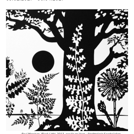
Paul Morrison, Black Light, 2013, acrylic on linen - Stadtgalerie Saarbrücken