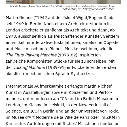
Martin Riches, Sound Machines, Installationsansicht Stadtgalerie Saarbrücken, Foto:
Anton Minayev - Stadtgalerie Saarbrücken
Martin Riches (*1942 auf der Isle of Wight/England) lebt
seit 1969 in Berlin. Nach einem Architekturstudium in
London arbeitete er zunächst als Architekt und dann, ab
1978, ausschließlich als freischaffender Künstler. Seitdem
entwickelt er interaktive Installationen, kinetische Objekte
und Musikmaschinen. Riches‘ Musikmaschinen, wie die
The Flute Playing Machine
(1979-82) inspirierten
zahlreiche Komponisten Stücke für sie zu schreiben. Mit
der
Talking Machine
(1989-91) entwickelte er den ersten
akustisch-mechanischen Sprach-Synthesizer.
Internationale Aufmerksamkeit erlangte Martin Riches‘
Kunst in Ausstellungen sowie in Konzerten und Perfor-
mances, unter anderem am ICA und im British Museum in
London, im Kiasma in Helsinki, in der New York Hall of
Science, am ICC in Berlin und an der Universität von Tokio,
im Musée d‘Art Moderne de la Ville de Paris oder im ZKM in
Karlsruhe. Aufführungen mit Riches‘ Maschinen fanden an