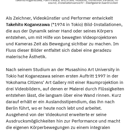
Takehito Koganezawa, Paint it Black, and Erase, Videostill, Dimension Variable, no
sound, Installationsansicht - Stadtgalerie Saarbrücken
Als Zeichner, Videokünstler und Performer entwickelt
Takehito Koganezawa
(*1974 in Tokio) Bild-Installationen,
die aus der Dynamik seiner Hand oder seines Körpers
entstehen, um mit Hilfe von bewegten Videoprojektoren
und Kameras Zeit als Bewegung sichtbar zu machen. Im
Fluss dieser Bilder entfaltet sich dabei eine geradezu
malerische Ästhetik.
Nach seinem Studium an der Musashino Art University in
Tokio hat Koganezawa seinen ersten Auftritt 1997 in der
Yokohama Citizens‘ Art Gallery mit einer Raumprojektion in
drei Videobildern, auf denen er Malerei durch Flüssigkeiten
entstehen lässt, die langsam über eine Wand rinnen. Kurz
darauf erhält er ein Auslandsstipendium, das ihn nach
Berlin führt, wo er heute noch lebt und arbeitet.
Ausgehend von der Videokunst erweiterte er seine
Ausdrucksmöglichkeiten hin zur Performance und macht
die eigenen Körperbewegungen zu einem integralen